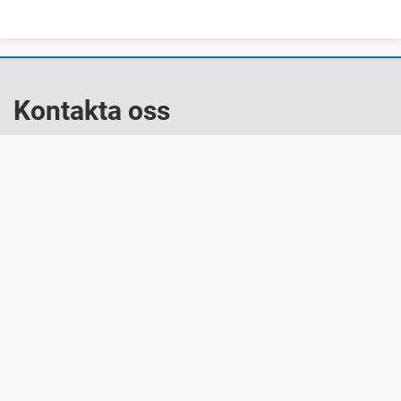
Kontakta oss
Telefon: +46 (0)571-281 00
E-post: kommun@eda.se
Box 66, 673 22 Charlottenberg
Besök oss
Torget 1
673 32 Charlottenberg
Snabblänkar