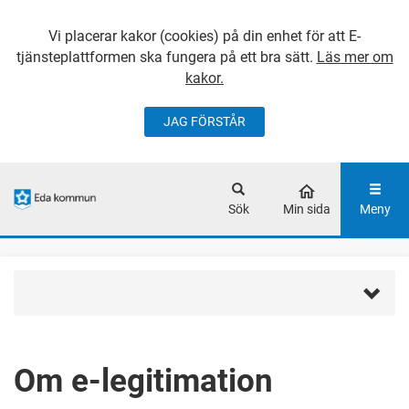
Vi placerar kakor (cookies) på din enhet för att E-
tjänsteplattformen ska fungera på ett bra sätt.
Läs mer om
kakor.
JAG FÖRSTÅR
GÅ DIREKT TILL
HUVUDINNEHÅLLET
Sök
Min sida
Meny
Om e-legitimation